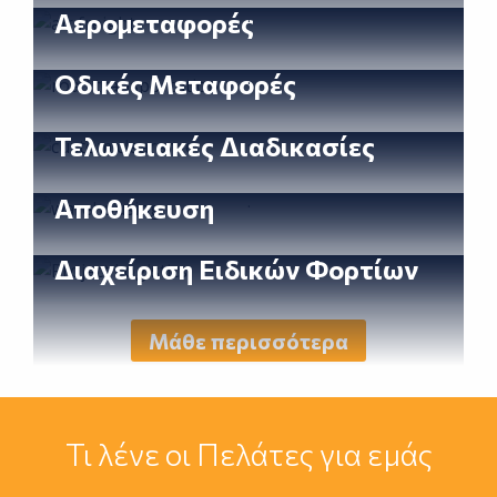
.
Αερομεταφορές
Image
.
Οδικές Μεταφορές
Image
.
Τελωνειακές Διαδικασίες
Image
.
Αποθήκευση
Image
.
Διαχείριση Ειδικών Φορτίων
Image
Μάθε περισσότερα
Τι λένε οι Πελάτες για εμάς